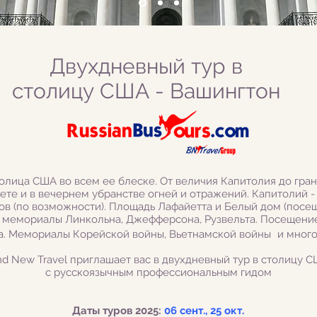
Двухдневный тур в
столицу США - Вашингтон
толица США во всем ее блеске. От величия Капитолия до гра
те и в вечернем убранстве огней и отражений. Капитолий -
ов (по возможности). Площадь Лафайетта и Белый дом (посещ
; мемориалы Линкольна, Джефферсона, Рузвельта. Посещен
. Мемориалы Корейской войны, Вьетнамской войны
и много
nd New Travel
приглашает вас в двухдневный тур в столицу 
с русскоязычным профессиональным гидом
Даты туров 2025:
06 сент., 25 окт.