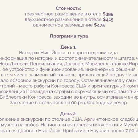
Стоимость:
трехместное размещение в отеле
$39
5
двухместное размещение в отеле
$415
одноместное размещение
$
475
Программа тура
День 1.
Выезд из Нью-Йорка в сопровождении гида.
 информация по истории и достопримечательностям штатов, 
 Нью-Джерси, Пенсильвания, Дэлавер, Мэриленд, а также Ви
, ее устройство и функционирование, инженерные решения: 
, в том числе знаменитый тоннель, пролегаю
щий по дну Чизап
чало обзорной экскурсии по городу. Останавливаемся у самы
толий - место работы Конгресса США и архитектурный ком
 резиденция Президента страны с окружающими его памятни
иблеотеки Конгресса, заходим во внутрь, осматриваем вни
Заселение в отель после 6:00 pm. Свободный вечер.
День 2.
должение экскурсии по столице США. Арлингтонское кладбищ
узеев на выбор: Национальная галерея искусств или Музей
братная дорога в Нью-Йорк. Прибытие в Бруклин после 7:00 