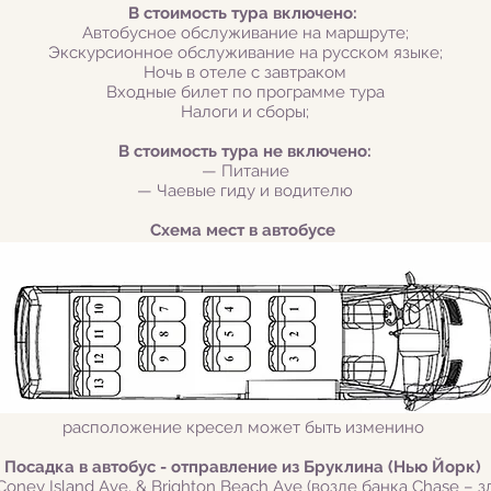
В стоимость тура включено:
Автобусное о
бслуживание на маршруте;
Экскурсионное обс
лужи
вание на русском языке;
Ночь в отеле с завтраком
Входные билет по программе тура
Налоги и сборы;
В стоимость тура не включено:
— Питание
— Чаевые гиду и водителю
Схема мест в автобусе
расположение кресел может быть изменино
Посадка в автобус - отправление из Бруклина (Нью Йорк)
. Coney Island Ave. & Brighton Beach Ave (возле банка Chase – з