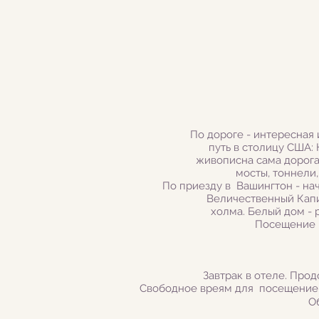
По дороге - интересная
путь в столицу США:
живописна сама дорога
мосты, тоннели
По приезду в Вашингтон - на
Величественный Капи
холма. Белый дом -
Посещение Б
Завтрак в отеле. Про
Свободное вреям для посещение м
О