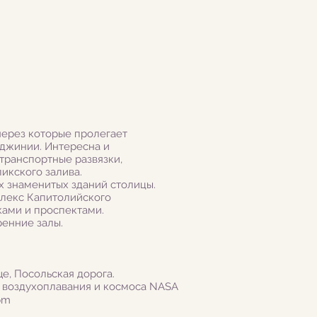
через которые пролегает
рджинии. Интересна и
транспортные развязки,
икского залива.
х знаменитых зданий столицы.
плекс Капитолийского
ками и проспектами.
ренние залы.
е, Посольская дорога.
 воздухоплавания и космоса NASA
pm