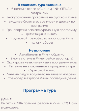
В стоимость тура включено
6 ночей в отеле в Сиене 4 * NH SIENA с
завтраками
экскурсионная программа на русском языке
входные билеты во все музеи и церкви по
программе
*ранспорт на всю экскурсионную программу
дегустация в Кьянти
*групповой трансфер из аэропорта Рима
налоги, сборы
Не включено
Авиабилеты в Рим и обратно
1 ночь в отеле в Риме (район аэропорта)
Экскурсии не включенные в программу тура
Питание не включенное в программу тура
Страховой полис
Чаевые гиду и водителю на ваш
е усмотрени
трансфер в аэрпорт Рима (последний день)
Программа тура
День 1:
Вылет из США прямым рейсом в Рим (FCO). Ночь
в самолете.