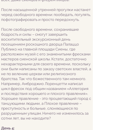
После насыщенной утренней прогулки настанет
черед свободного времени: пообедать, погулять,
пофотографировать и просто передохнуть.
После свободного времени, сохранившие
бодрость и силы – смогут завершить
восхитительный экскурсионный день
посещением роскошного дворца Палаццо
Публико на главной площади Сиены, где
расположен музей с его знаменитыми фресками
мастеров сиенской школы. Кстати, достаточно
нехарактерными для своего времени, поскольку
они были написаны по заказу светских властей, а
не по велению церкви или религиозного
братства. Так что божественного там немного.
Например, Амброджио Лоренцетти написал
цикл фресок под общим названием «Аллегория
и последствия хорошего и плохого правления».
Хорошее правление - это процветающий город с
танцующими людьми, а Плохое правление –
преступность и больные, слоняющиеся по
разрушенным улицам. Ничего не изменилось за
сотни лет, вы не находите?
День 4: