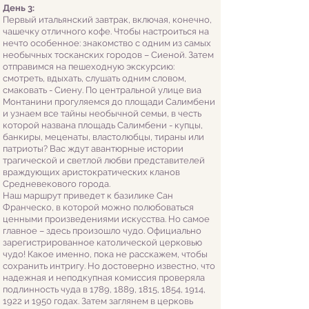
День 3:
Первый итальянский завтрак, включая, конечно,
чашечку отличного кофе. Чтобы настроиться на
нечто особенное: знакомство с одним из самых
необычных тосканских городов – Сиеной. Затем
отправимся на пешеходную экскурсию:
смотреть, вдыхать, слушать одним словом,
смаковать - Сиену. По центральной улице виа
Монтанини прогуляемся до площади Салимбени
и узнаем все тайны необычной семьи, в честь
которой названа площадь Салимбени - купцы,
банкиры, меценаты, властолюбцы, тираны или
патриоты? Вас ждут авантюрные истории
трагической и светлой любви
представителей
враждующих аристократических кланов
Средневекового города.
Наш маршрут приведет к базилике Сан
Франческо, в которой можно полюбоваться
ценными произведениями искусства. Но самое
главное – здесь произошло чудо. Официально
зарегистрированное католической церковью
чудо! Какое именно, пока не расскажем, чтобы
сохранить интригу. Но достоверно известно, что
надежная и неподкупная комиссия проверяла
подлинность чуда в 1789, 1889, 1815, 1854, 1914,
1922 и 1950 годах. Затем заглянем в церковь