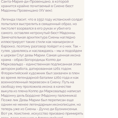
Санта-Мария-ди-Провенцано, в которой
хранится крайне почитаемый в Сиене бюст
Мадонны Провенцано (XV век).
Легенда гласит, что в 1552 году испанский солдат
попытался выстрелить в священный образ, но
пистолет взорвался в его руках и убил его
самого, оставляя нетронутый бюст Мадонны.
Замечательная архитектура Сиены наглядно
иллюстрирует такие стили как маньеризм и
барокко, поэтому разговор пойдет и о них. Так –
гуляя, удивляясь и наслаждаясь – мы и подойдем
к церкви Слуг девы Марии. Самая ценная икона
храма - образ Богородицы Коппо ди
Марковальдо -
единственная подписанная этим
автором работа, датированная 1261 годом.
Флорентийский художник был захвачен в плен
во время легендарной баталии 1260 года и как
военнопленный перевезен в Сиену. Путь на
свободу ему проложила икона: в качестве
выкупа из плена Коппо ди Марковальдо написал
Мадонну дель Бордоне (Мадонну паломника).
Позже лик Девы Марии был переписан еще
одним не менее легендарным иконописцем, но
теперь уже из Сиены - Дуччо ди Буонинсенья.
Вот уж, поистине, искусство призвано примирять
всех, даже сиенцев и флорентийцев!