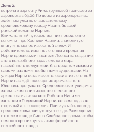
День 2:
встреча в аэрпорту Рима, групповой трансфер из
аэропорта в 09.00. По дороге из аэропорта нас
ждёт прогулка по очаровательному
средневековому городу Нарни, бывшей
римской колонии Нарния.
Внимательный путешественник немедленно
вспомнит про Хроники Нарнии, знаменитую
книгу и не менее известный фильм. И
действительно, именно легенды и предания
Нарни вдохновили писателя Льюиса на создание
этого волшебного параллельного мира,
населённого колдуньями, благородным львами и
самыми разными необычными существами. На
улицах Нарни остались отголоски этих легенд.
В
Нарни нас ждёт посещение храма святого
Ювенала, прогулка по Средневековым улицам, а
затем, в компании известного местного
археолога и автора книг Роберто Нини мы
заглянем в Подземный Нарни, совсем недавно
открытый для посещения. Привкус тайн, легенд,
средневековья присутствует везде. Размещение
в отеле в городе Сиена. Свободное время, чтобы
немного проникнуться атмосферой этого
волшебного города.