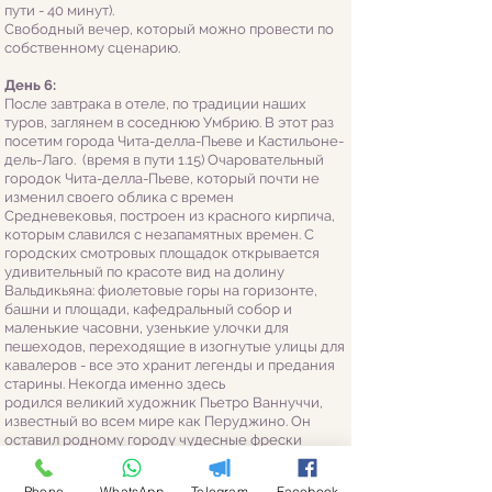
пути - 40 минут).
Свободный вечер, который можно провести по
собственному сценарию.
День 6:
​
После завтрака в отеле, по традиции наших
туров, заглянем в соседнюю Умбрию. В этот раз
посетим города Чита-делла-Пьеве и Кастильоне-
дель-Лаго. (время в пути 1.15) Очаровательный
городок Чита-делла-Пьеве, который почти не
изменил
своего облика с времен
Средневековья, построен из красного кирпича,
которым славился с незапамятных времен. С
городских смотровых площадок открывается
удивительный по красоте вид на долину
Вальдикьяна: фиолетовые горы на горизонте,
башни и площади, кафедральный собор и
маленькие часовни, узенькие улочки для
пешеходов, переходящие в изогнутые улицы для
кавалеров - все это хранит легенды и предания
старины. Некогда именно здесь
родился
великий художник Пьетро Ваннуччи,
известный во всем мире как Перуджино. Он
оставил родному городу чудесные фрески
бережно хранящиеся в часовне Мадонна дей
Бьянки, куда мы обязательно заглянем. А еще в
Phone
WhatsApp
Telegram
Facebook