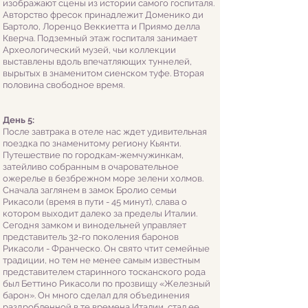
изображают сцены из истории самого госпиталя.
Авторство фресок принадлежит Доменико ди
Бартоло, Лоренцо Веккиетта и Приямо делла
Кверча. Подземный этаж госпиталя занимает
Археологический музей, чьи коллекции
выставлены вдоль впечатляющих туннелей,
вырытых в знаменитом сиенском туфе. Вторая
половина свободное время.
День 5:
После завтрака в отеле нас ждет удивительная
поездка по знаменитому региону Кьянти.
Путешествие по городкам-жемчужинкам,
затейливо собранным в очаровательное
ожерелье в безбрежном море зелени холмов.
Сначала заглянем в замок Бролио семьи
Рикасоли (время в пути - 45 минут), слава о
котором выходит далеко за пределы Италии.
Сегодня замком и винодельней управляет
представитель 32-го поколения баронов
Рикасоли - Франческо. Он свято чтит семейные
традиции, но тем не менее самым известным
представителем старинного тосканского рода
был Беттино Рикасоли по прозвищу «Железный
барон». Он много сделал для объединения
раздробленной в те времена Италии, стал ее