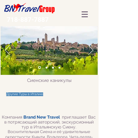
718-887-7887
Сиенские каникулы
Другие Туры в Италию
Компания
Brand New Travel
приглашает Вас
в потрясающий авторский, экскурсионный
тур в Итальянскую Сиену
.
Восхитительная Сиена и её удивительные
окрестности: Кьянти,
Вольтерра, Чита-делла-