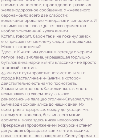
премьер-министром, строил дороги, развивал
железнодорожное сообщение. У «железного
барона» было всего две слабости:
коллекционирование минералов и виноделие. И
это именно он после 30 лет экспериментов
изобрел фирменный купаж кьянти.
Кстати, говорят, барон так и не покинул замок:
его призрак по-прежнему следит за порядком.
Может, встретимся?
Здесь, в Кьянти, мы услышим легенду о черном
петухе, ведь эмблема, украшающая горлышко
бутылок вина марки кьянти классико – не просто
торговый логотип…
45 минут в пути пролетит незаметно, и мы в
городе Кастеллина-ин-Кьянти, в котором
действительно есть на что посмотреть.
Знаменитая крепость Кастеллины, так много
испытавшая на своем веку, а также
ренессансные палаццо Уголини-Скуарчалупи и
Бьянкарди сохранились до наших дней. Их
осмотрим в перерывах между дегустациями,
потому что, конечно, без вина, его магии,
аромата и вкуса здесь никак невозможно!
Прекрасным продолжением экскурсии станет
дегустация образцовых вин кьянти классико,
после которого - возвращение в Сиену (время в