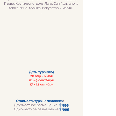
Пьеве, Кастильоне-дель-Лаго, Сан Гальгано, а
также вино, музыка, искусство и магия…
.
Даты
тура 2024
28 ап
р - 6 мая
01 - 9 сентбяря
17 - 25 октября
Стоимость тура на человека
:
Д
вухместное
размещение
$1595
Одноместное
размещение
$1995