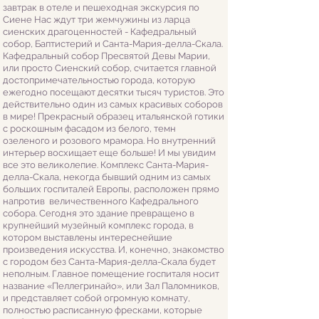
завтрак в отеле и пешеходная экскурсия по
Сиене Нас ждут три жемчужины из ларца
сиенских драгоценностей -
Кафедральный
собор, Баптистерий и Санта-Мария-делла-Скала.
Кафедральный собор Пресвятой Девы Марии,
или просто Сиенский собор, считается главной
достопримечательностью города, которую
ежегодно посещают десятки тысяч туристов. Это
действительно один из самых красивых соборов
в мире! Прекрасный образец итальянской готики
с
роскошным фасадом из белого, темн
озеленого и розового мрамора. Но внутренний
интерьер восхищает еще больше! И мы увидим
все это великолепие. Комплекс Санта-Мария-
делла-Скала, некогда бывший одним из самых
больших госпиталей Европы, расположен прямо
напротив величественного Кафедрального
собора. Сегодня это здание превращено в
крупнейший
музейный комплекс города, в
котором выставлены интереснейшие
произведения искусства. И, конечно, знакомство
с городом без Санта-Мария-делла-Скала будет
неполным. Главное помещение госпиталя носит
название «Пеллегринайо», или Зал Паломников,
и представляет собой огромную комнату,
полностью расписанную фресками, которые