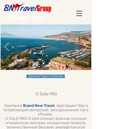
718-887-7887
Другие Туры в Италию
O Sole Mio
Компания
Brand New Travel
приглашает Вас в
потрясающий авторский, экскурсионный тур в
Италию.
O SOLE MIO! О моё солнце! Залитые солнцем
итальянские пейзажи, колоритный Неаполь,
величественный Везувий, амальфитанское