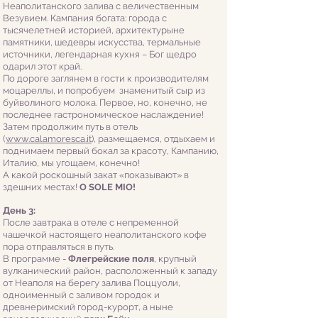
Неаполитанского залива с величественным
Везувием. Кампания богата: города с
тысячелетней историей, архитектурыне
памятники, шедевры искусства, термальные
источники, легендарная кухня – Бог щедро
одарил этот край.
По дороге заглянем в гости к производителям
моцареллы, и попробуем знаменитый сыр из
буйволиного молока. Первое, но, конечно, не
последнее гастрономическое наслаждение!
Затем продолжим путь в отель
(
www.calamoresca.it
), размещаемся, отдыхаем и
поднимаем первый бокал за красоту, Кампанию,
Италию, мы угощаем, конечно!
А какой роскошный закат «показывают» в
здешних местах!
O SOLE MIO!
День 3:
После завтрака в отеле с непременной
чашечкой настоящего неаполитанского кофе
пора отправляться в путь.
В программе -
Флегрейские поля
, крупный
вулканический район, расположенный к западу
от Неаполя на берегу залива Поццуоли,
одноименный с заливом городок и
древнеримский город-курорт, а ныне