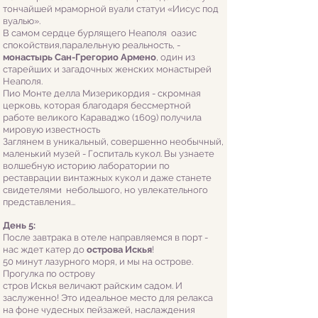
тончайшей мраморной вуали статуи «Иисус под
вуалью».
В самом сердце бурлящего Неаполя оазис
спокойствия,паралельную реальность, -
монастырь Сан-Грегорио Армено
, один из
старейших и загадочных женских монастырей
Неаполя.
Пио Монте делла Мизерикордия - скромная
церковь, которая благодаря бессмертной
работе великого Караваджо (1609) получила
мировую известность
Заглянем в уникальный, совершенно необычный,
маленький музей - Госпиталь кукол. Вы узнаете
волшебную историю лаборатории по
реставрации винтажных кукол и даже станете
свидетелями небольшого, но увлекательного
представления...
День 5:
После завтрака в отеле направляемся в порт -
нас ждет катер до
острова Искья
!
50 минут лазурного моря, и мы на острове.
Прогулка по острову
стров Искья величают райским садом. И
заслуженно! Это идеальное место для релакса
на фоне чудесных пейзажей, наслаждения