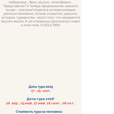
побережье... Ярко, вкусно, атмосферно...
Представили? А теперь предложение намного
лучше – поехали! Неделя в интереснейшем
регионе Кампания, полная открытий, красоты,
истории, гурманства - всего того, что называется
вкусом жизни. А уж итальянцы однозначно знают
в этом толк. O SOLE MIO!
Даты тура 2025
17 - 25 сент.
Даты тура 2026*
26 апр., 03 май, 27 май, 16 сент., 08 окт
.
Стоимость тура на человека
: