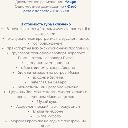
Двухместное
размещение
€1490
Одноместное
размещение
+ €390
*дата с доплатой €100 чел.
В стоимость тура включено
6 ночей в отеле 4 * отель
www.calamoresca.it
c
завтраками;
экскурсионная программа на русском языке;
сопровождение;
транспорт на всю экскурсионную программу;
групповой трансфер аэропорт аэропорт
Рима – отель – аэропорт Рима;
дегустация моцареллы
обед с вином у озера Аверно
билеты на паром на остров Искья
входные билеты:
Капелла Сан Северо
Монастырь Сан Грегорио Армено
Церковь Пио Монте делла Мизерикорлия с
произведением Микеланджело
Музей кукол
Археологический парк Геркуланум
Вилла Чимброне
Вилла Руфоло
Морская прогулка на лодке с прозрачным
дном