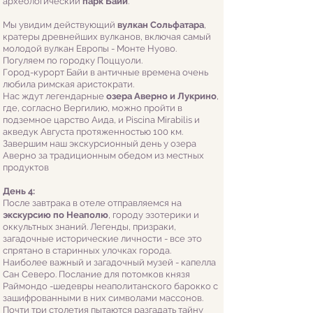
археологический
парк Байи
.
Мы увидим действующий
вулкан Сольфатара
,
кратеры древнейших вулканов, включая самый
молодой вулкан Европы - Монте Нуово.
Погуляем по городку Поццуоли.
Город-курорт Байи в античные времена очень
любила римская аристократи.
Нас ждут легендарные
озера Аверно и Лукрино
,
где, согласно Вергилию, можно пройти в
подземное царство Аида, и Piscina Mirabilis и
акведук Августа протяженностью 100 км.
Завершим наш экскурсионный день у озера
Аверно за традиционным обедом из местных
продуктов
День 4:
После завтрака в отеле отправляемся на
экскурсию по Неаполю
, городу эзотерики и
оккультных знаний. Легенды, призраки,
загадочные исторические личности - все это
спрятано в старинных улочках города.
Наиболее важный и загадочный музей - капелла
Сан Северо. Послание для потомков князя
Раймондо -шедевры неаполитанского барокко с
зашифрованными в них символами массонов.
Почти три столетия пытаются разгадать тайну