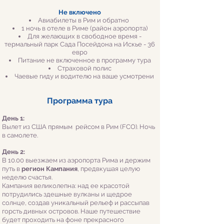
Не включено
Авиабилеты в Рим и обратно
1 ночь в от
еле в Риме (район аэропорта)
Для желающих в свободное время -
термальный парк Сада Посейдона на Искье - 36
евро
Питание не включенное в программу тура
Страховой полис
Чаевые гиду и водителю на ваш
е усмотрени
Программа тура
День 1:
Вылет из США прямым рейсом в Рим (FCO). Ночь
в самолете.
День 2:
В 10.00 выезжаем из аэропорта Рима и держим
путь в
регион Кампания
, предвкушая целую
неделю счастья.
Кампания великолепна: над ее красотой
потрудились здешные вулканы и щедрое
солнце, создав уникальный рельеф и рассыпав
горсть дивных островов. Наше путешествие
будет проходить на фоне прекрасного