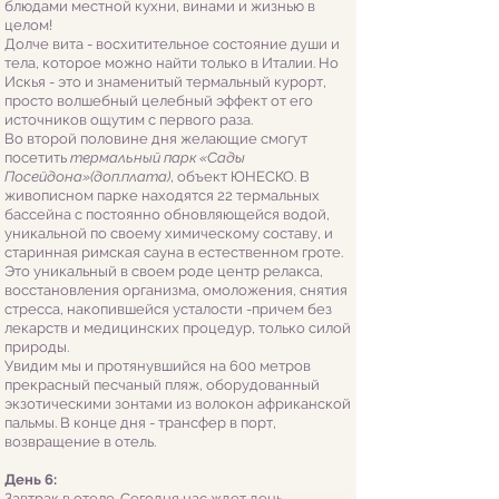
блюдами местной кухни, винами и жизнью в
целом!
Долче вита - восхитительное состояние души и
тела, которое можно найти только в Италии. Но
Искья - это и знаменитый термальный курорт,
просто волшебный целебный эффект от его
источников ощутим с первого раза.
Во второй половине дня желающие смогут
посетить
термальный парк «Сады
Посейдона»(доп.плата)
, объект ЮНЕСКО. В
живописном парке находятся 22 термальных
бассейна с постоянно обновляющейся водой,
уникальной по своему химическому составу, и
старинная римская сауна в естественном гроте.
Это уникальный в своем роде центр релакса,
восстановления организма, омоложения, снятия
стресса, накопившейся усталости -причем без
лекарств и медицинских процедур, только силой
природы.
Увидим мы и протянувшийся на 600 метров
прекрасный песчаный пляж, оборудованный
экзотическими зонтами из волокон африканской
пальмы. В конце дня - трансфер в порт,
возвращение в отель.
День 6:
​
Завтрак в отеле. Сегодня нас ждет день,