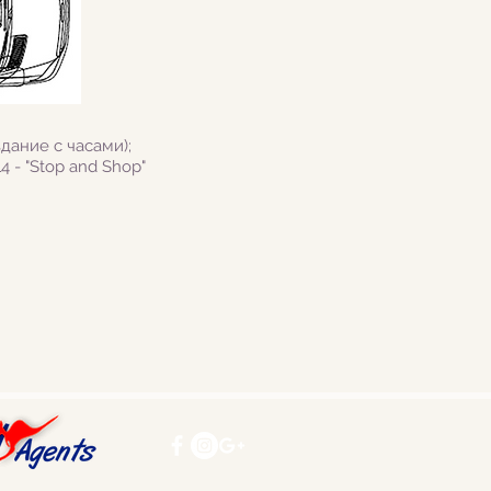
здание с часами);
14 - "Stop and Shop"