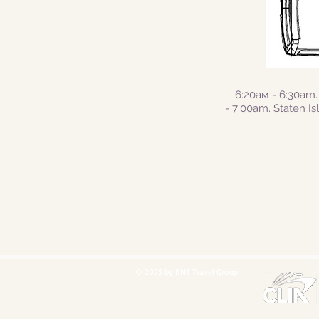
6:20ам
- 6
:30am.
- 7:00am. Staten I
© 2025 by BNT Travel Group