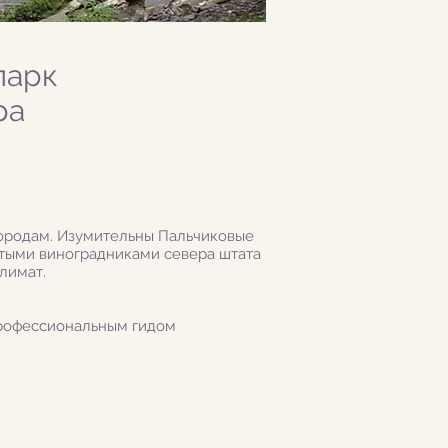
парк
ра
городам. Изумительны Пальчиковые
тыми виноградниками севера штата
лимат.
профессиональным гидом