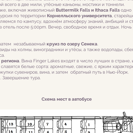
й всего в две мили, утёсные каньоны, мостики и тоннели.
аке, включая живописный
Buttermilk Falls и Ithaca Falls
одно 
курсия по территории
Корнелльского университета
, старей
ляемся по кампусу, вдохнём атмосферу знаний, амбиций и 
в отель после 5:00pm. Вечер, свободное время и отдых. Ночь 
 а затем незабываемый
круиз по озеру Сенека
.
иды на холмы, виноградники и утёсы, а также водопады, сбе
са.
н региона
. Вина Finger Lakes входят в число лучших в стране,
лавятся белые сорта: ароматные, свежие, с ярким характе
купки сувениров, вина, и затем обратный путь в Нью-Йорк.
. Завершение тура.
Схема мест в автобусе