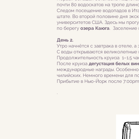
почти 80 водоскатов на тропе длино
Следом посещение водопадов в Ит
штате. Во второй половине дня экс
университетов США. Здесь мы прогу
по берегу
озера Каюга
. Заселение 
День 2.
Утро начнётся с завтрака в отеле,
С воды открываются великолепные в
Продолжительность круиза 1–1.5 ча
После круиза
дегустация белых ви
международные награды. Особенно с
чилийских. Немного времени для по
Прибытие в Нью-Йорк после 7:00pm
.