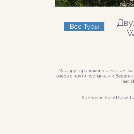
Дву
Все Туры
W
Маршрут проложен по местам, ма
озёра с почти пустынными берега
Нью Й
Компания
Brand New Tr