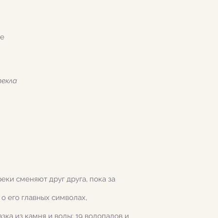
ме
текла
еки сменяют друг друга, пока за
 о его главных символах,
зка из камня и воды: 19 водопадов и