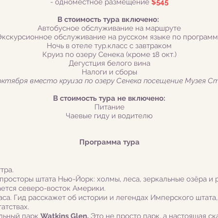
- одноместное размещение
$545
В стоимость тура включено:
Автобусное обслуживание на маршруте
Экскурсионное обслуживание на русском языке по програм
Ночь в отеле тур.класс с завтраком
Круиз по озеру Сенека (кроме 18 окт.)
Дегустция белого вина
Налоги и сборы
октября вместо круиза по озеру Сенека посещение Музея С
В стоимость тура не включено:
Питание
Чаевые гиду и водителю
Программа тура
тра.
росторы штата Нью-Йорк: холмы, леса, зеркальные озёра и р
ется северо-восток Америки.
аса. Гид расскажет об истории и легендах Имперского штата,
атствах.
альный парк
Watkins Glen.
Это не просто парк, а настоящая ска